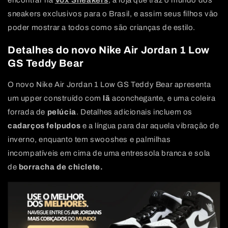
encontrar na
Vox Sneakers
, a loja que traz o mundo dos
sneakers exclusivos para o Brasil, e assim seus filhos vão
poder mostrar a todos como são crianças de estilo.
Detalhes do novo Nike Air Jordan 1 Low
GS Teddy Bear
O novo Nike Air Jordan 1 Low GS Teddy Bear apresenta
um upper construído com
lã
aconchegante, e uma coleira
forrada de
pelúcia
. Detalhes adicionais incluem os
cadarços felpudos
e a língua para dar aquela vibração de
inverno, enquanto tem swooshes e palmilhas
incompatíveis em cima de uma entressola branca e sola
de
borracha de chiclete.